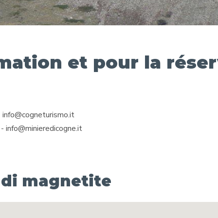
mation et pour la rése
 info@cogneturismo.it
 info@minieredicogne.it
 di magnetite