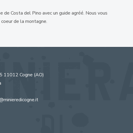
ne de Costa del Pino avec un guide agréé. Nous vous
 coeur de la montagne.
85
11012
Cogne
(AO)
a
@minieredicogne.it