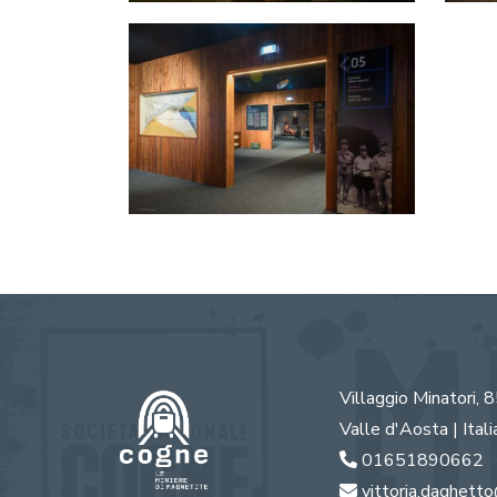
Villaggio Minatori, 
Valle d'Aosta | Itali
01651890662
vittoria.daghetto