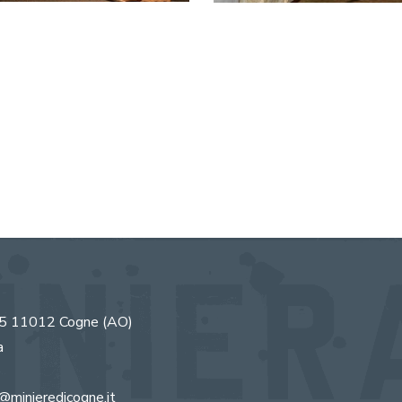
85
11012
Cogne
(AO)
a
@minieredicogne.it