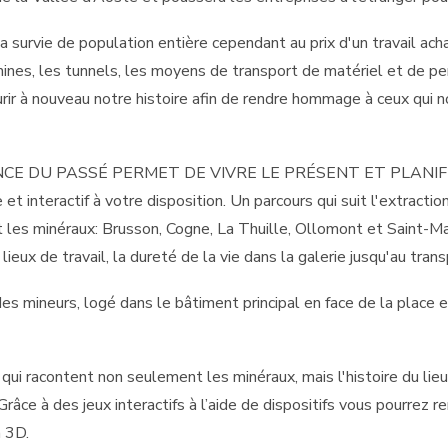
 survie de population entière cependant au prix d'un travail acha
nes, les tunnels, les moyens de transport de matériel et de per
rir à nouveau notre histoire afin de rendre hommage à ceux qui 
CE DU PASSÉ PERMET DE VIVRE LE PRÉSENT ET PLANIFIER L
nteractif à votre disposition. Un parcours qui suit l'extractio
t les minéraux: Brusson, Cogne, La Thuille, Ollomont et Saint-Ma
lieux de travail, la dureté de la vie dans la galerie jusqu'au tra
des mineurs, logé dans le bâtiment principal en face de la place 
qui racontent non seulement les minéraux, mais l'histoire du lieu 
Grâce à des jeux interactifs à l’aide de dispositifs vous pourrez
n 3D.